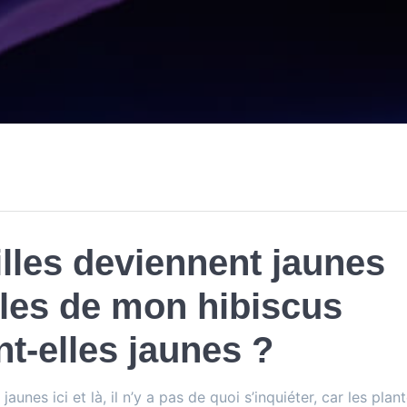
illes deviennent jaunes
lles de mon hibiscus
nt-elles jaunes ?
jaunes ici et là, il n’y a pas de quoi s’inquiéter, car les plan