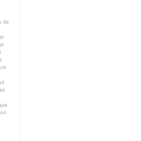
s de
er
ai
e
s
nce
ut
res
que
son