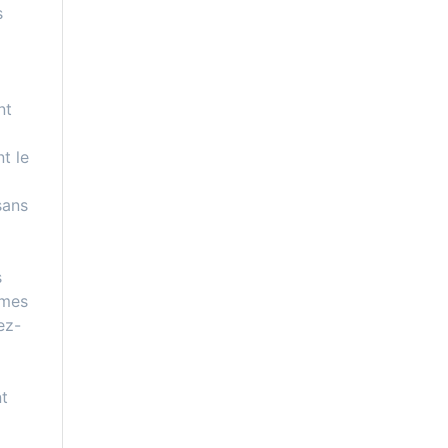
s
nt
t le
sans
s
êmes
ez-
nt