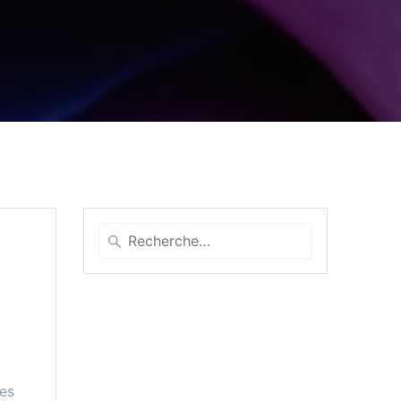
Recherche
pour
:
tes