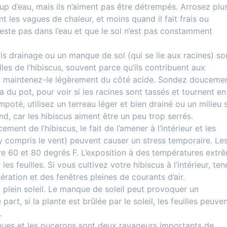
p d’eau, mais ils n’aiment pas être détrempés. Arrosez plu
les vagues de chaleur, et moins quand il fait frais ou
este pas dans l’eau et que le sol n’est pas constamment
s drainage ou un manque de sol (qui se lie aux racines) so
les de l’hibiscus, souvent parce qu’ils contribuent aux
 et maintenez-le légèrement du côté acide. Sondez doucemen
a du pot, pour voir si les racines sont tassés et tournent en
mpoté, utilisez un terreau léger et bien drainé ou un milieu 
d, car les hibiscus aiment être un peu trop serrés.
nt de l’hibiscus, le fait de l’amener à l’intérieur et les
compris le vent) peuvent causer un stress temporaire. Le
re 60 et 80 degrés F. L’exposition à des températures extr
es feuilles. Si vous cultivez votre hibiscus à l’intérieur, ten
aération et des fenêtres pleines de courants d’air.
à plein soleil. Le manque de soleil peut provoquer un
part, si la plante est brûlée par le soleil, les feuilles peuve
.
nyques et les pucerons sont deux ravageurs importants de