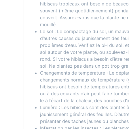
hibiscus tropicaux ont besoin de beaucou
souvent (même quotidiennement) pendant 
couvert. Assurez-vous que la plante ne r
mouillé.
Le sol : Le compactage du sol, un mauvai
d’autres causes du jaunissement des feuil
problèmes d’eau. Vérifiez le pH du sol,
sol autour de votre plante, ou soulevez-l
rond. Si votre hibiscus a besoin d’être re
sol. Ne plantez pas dans un pot trop gran
Changements de température : Le déplaceme
changements normaux de température (y 
hibiscus ont besoin de températures ent
ou à des courants d’air peut faire tomber l
le à l’écart de la chaleur, des bouches d’
Lumière : Les hibiscus sont des plantes 
jaunissement général des feuilles. D’autre 
présenter des taches jaunes ou blanches
Infestation par les insectes : Les tétra