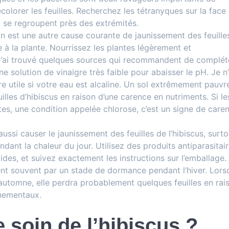
olorer les feuilles. Recherchez les tétranyques sur la face
ui se regroupent près des extrémités.
ion est une autre cause courante de jaunissement des feuille
e à la plante. Nourrissez les plantes légèrement et
J’ai trouvé quelques sources qui recommandent de complét
 solution de vinaigre très faible pour abaisser le pH. Je n’
re utile si votre eau est alcaline. Un sol extrêmement pauvr
illes d’hibiscus en raison d’une carence en nutriments. Si le
rtes, une condition appelée chlorose, c’est un signe de care
.
ssi causer le jaunissement des feuilles de l’hibiscus, surto
ndant la chaleur du jour. Utilisez des produits antiparasitai
ides, et suivez exactement les instructions sur l’emballage.
nt souvent par un stade de dormance pendant l’hiver. Lors
 l’automne, elle perdra probablement quelques feuilles en rai
nementaux.
soin de l’hibiscus ?