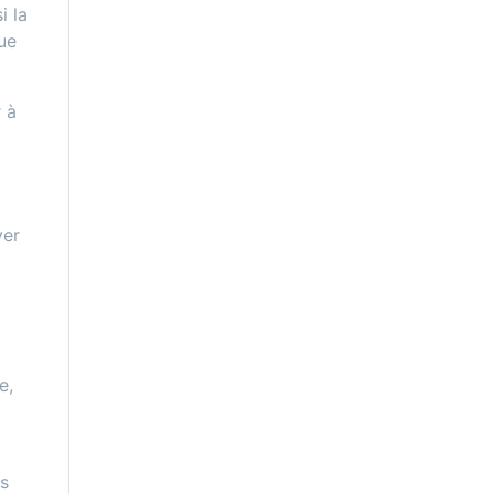
i la
que
 à
ver
e,
es