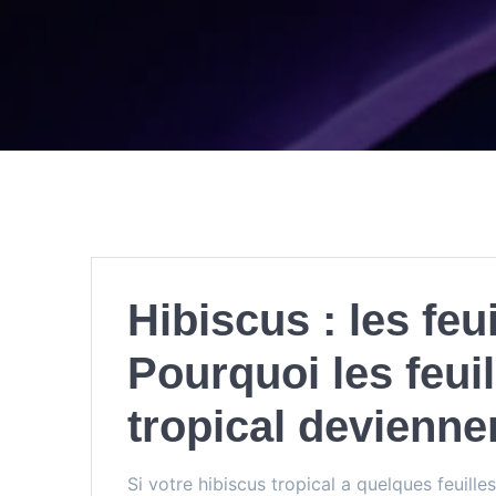
Hibiscus : les feu
Pourquoi les feui
tropical devienne
Si votre hibiscus tropical a quelques feuilles 